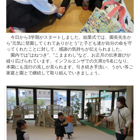
今日から3学期がスタートしました。始業式では、園長先生か
ら"元気に登園してくれてありがとう"と子ども達が自分の命を守
ってくれたことに対して、感謝の気持ちが伝えられました。
園内では"はねつき"、"こままわし"など、お正月の伝承遊びが
繰り広げられています。インフルエンザでの欠席が5名になり、
本園にも流行の兆しが見られます。引き続き手洗い、うがい等ご
家庭と園とで継続して取り組んでいきましょう。