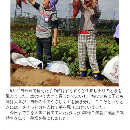
5月に自分達で植えた芋の苗はすくすくと生長し実りのときを
迎えました。土の中で大きく育ったでぶいも、ちびいもに子ども
達は大喜び。自分の手でやさしく土を掻き分け、ここぞというと
きには、グイっと力を入れて芋を堀り上げていました。
今日まで芋を大事に育てていただいた山本様ご夫妻に感謝の気
持ちを伝え、芋畑を後にしました。