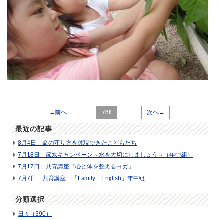
←前へ
768
次へ→
最近の記事
8月4日 命の守り方を体現できたこどもたち
7月18日 節水キャンペーン～水を大切にしましょう～（年中組）
7月17日 共育講座『心と体を整えるヨガ』
7月7日 共育講座 「Family English」年中組
分類選択
日々（390）