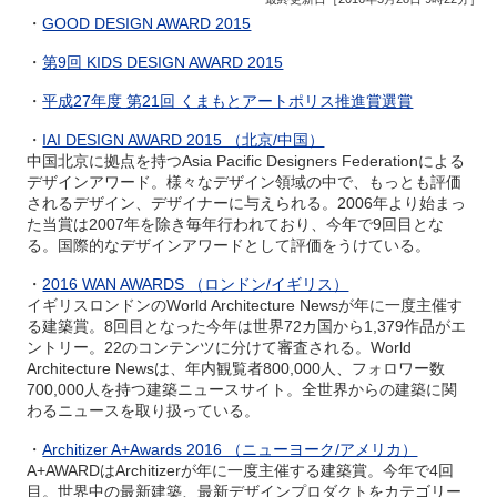
・
GOOD DESIGN AWARD 2015
・
第9回 KIDS DESIGN AWARD 2015
・
平成27年度 第21回 くまもとアートポリス推進賞選賞
・
IAI DESIGN AWARD 2015 （北京/中国）
中国北京に拠点を持つAsia Pacific Designers Federationによる
デザインアワード。様々なデザイン領域の中で、もっとも評価
されるデザイン、デザイナーに与えられる。2006年より始まっ
た当賞は2007年を除き毎年行われており、今年で9回目とな
る。国際的なデザインアワードとして評価をうけている。
・
2016 WAN AWARDS （ロンドン/イギリス）
イギリスロンドンのWorld Architecture Newsが年に一度主催す
る建築賞。8回目となった今年は世界72カ国から1,379作品がエ
ントリー。22のコンテンツに分けて審査される。World
Architecture Newsは、年内観覧者800,000人、フォロワー数
700,000人を持つ建築ニュースサイト。全世界からの建築に関
わるニュースを取り扱っている。
・
Architizer A+Awards 2016 （ニューヨーク/アメリカ）
A+AWARDはArchitizerが年に一度主催する建築賞。今年で4回
目。世界中の最新建築、最新デザインプロダクトをカテゴリー