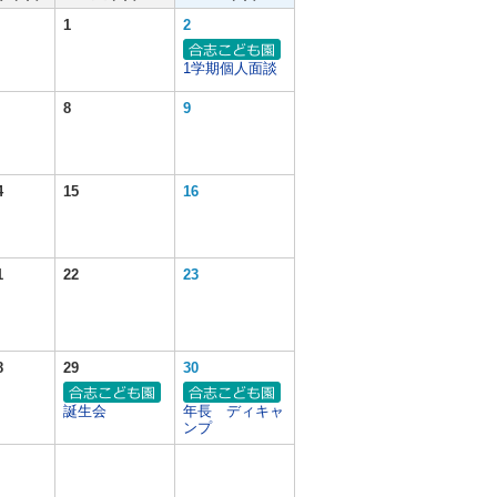
1
2
1学期個人面談
8
9
4
15
16
1
22
23
8
29
30
誕生会
年長 ディキャ
ンプ