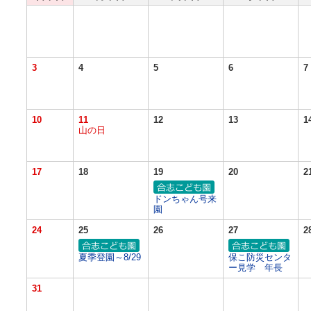
3
4
5
6
7
10
11
12
13
1
山の日
17
18
19
20
2
ドンちゃん号来
園
24
25
26
27
2
夏季登園～8/29
保こ防災センタ
ー見学 年長
31