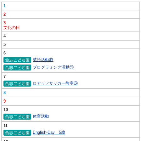
1
2
3
文化の日
4
5
6
英語活動⑲
プログラミング活動⑪
7
ロアッソサッカー教室⑥
8
9
10
体育活動
11
English-Day 5歳