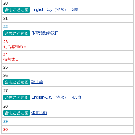
20
English-Day（池永） 3歳
21
22
体育活動参観日
23
勤労感謝の日
24
振替休日
25
26
誕生会
27
English-Day（池永） 4.5歳
28
体育活動
29
30