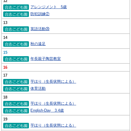
12
アレンジメント 5歳
防犯訓練②
13
英語活動⑳
14
秋の遠足
15
年長親子陶芸教室
16
17
芋ほり（生長状態による）
体育活動
18
芋ほり（生長状態による）
English-Day 3.4歳
19
芋ほり（生長状態による）