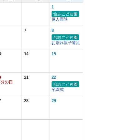
1
個人面談
7
8
お別れ親子遠足
3
14
15
0
21
22
春分の日
卒園式
7
28
29