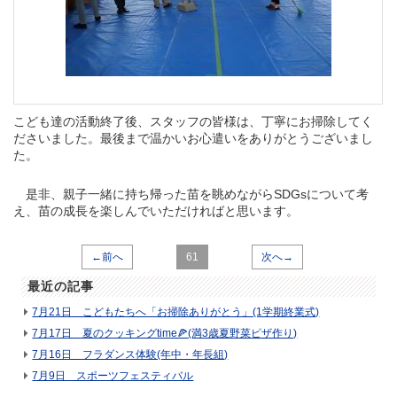
こども達の活動終了後、
スタッフの皆様は、丁寧にお掃除してく
ださいました。最後まで温かいお心遣いをありがとうございまし
た。
是非、親子一緒に持ち帰った苗を眺めながらSDGsについて考
え、苗の成長を楽しんでいただければと思います。
←前へ
61
次へ→
最近の記事
7月21日 こどもたちへ「お掃除ありがとう」(1学期終業式)
7月17日 夏のクッキングtime🍕(満3歳夏野菜ピザ作り)
7月16日 フラダンス体験(年中・年長組)
7月9日 スポーツフェスティバル