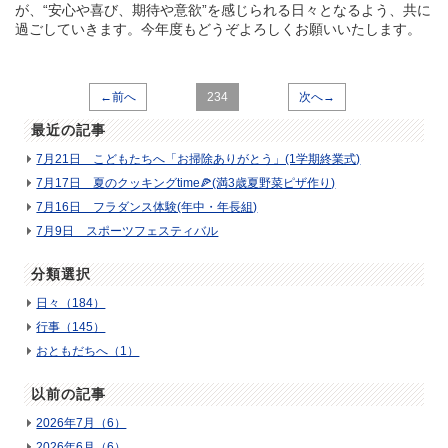
が、“
安心や喜び、期待や意欲”を感じられる日々となるよう、共に
過ごしていきます。今年度もどうぞよろしくお願いいたします。
←前へ
234
次へ→
最近の記事
7月21日 こどもたちへ「お掃除ありがとう」(1学期終業式)
7月17日 夏のクッキングtime🍕(満3歳夏野菜ピザ作り)
7月16日 フラダンス体験(年中・年長組)
7月9日 スポーツフェスティバル
分類選択
日々（184）
行事（145）
おともだちへ（1）
以前の記事
2026年7月（6）
2026年6月（6）