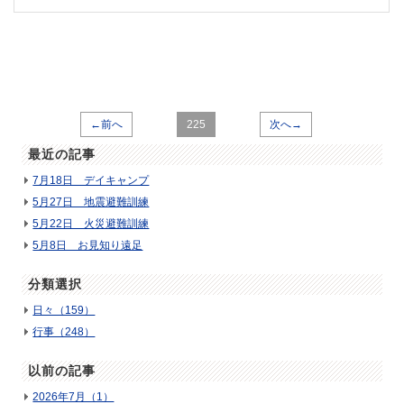
←前へ
225
次へ→
最近の記事
7月18日 デイキャンプ
5月27日 地震避難訓練
5月22日 火災避難訓練
5月8日 お見知り遠足
分類選択
日々（159）
行事（248）
以前の記事
2026年7月（1）