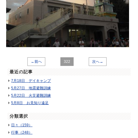
←前へ
322
次へ→
最近の記事
7月18日 デイキャンプ
5月27日 地震避難訓練
5月22日 火災避難訓練
5月8日 お見知り遠足
分類選択
日々（159）
行事（248）