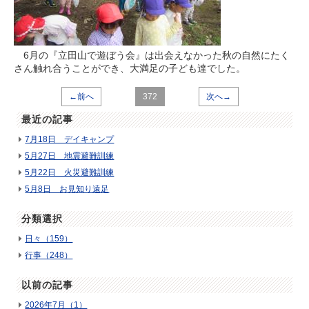
6月の『立田山で遊ぼう会』は出会えなかった秋の自然にたく
さん触れ合うことができ、大満足の子ども達でした。
←前へ
372
次へ→
最近の記事
7月18日 デイキャンプ
5月27日 地震避難訓練
5月22日 火災避難訓練
5月8日 お見知り遠足
分類選択
日々（159）
行事（248）
以前の記事
2026年7月（1）