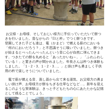
お父様・お母様、そしておじい様方に手伝っていただいて餅つ
きを行いました。昔ながらの『臼と杵』でつく餅つきです。
登園してきた子ども達は、竈（かまど）で燃える薪のにおいを
「何のにおいだろう？」と不思議そうに嗅いでいました。餅つき
が始まるとぺったんぺったんという音に心が自然に弾んできま
す。つきたての餅を丸めると「あったかいね～。」「ふわふわし
ている！」と驚きの声が聞かれました。年長さんは杵つき体験も
しました。「1・2・3、1・2・3…。」と掛け声も勇ましく子供
用の杵で楽しそうについていました。
竈で薪が燃える音、蒸し器から出て来る湯気、お父様方の勇ま
しい掛け声、お母様方が餅をちぎる仕草などなど…。新年を迎え
るこのような実体験は、きっと子どもたちの心にあたたかな記憶
として残ることでしょう。