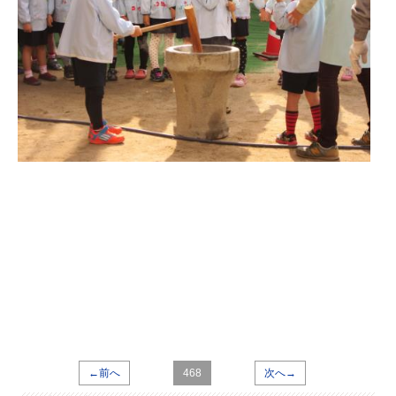
←前へ
468
次へ→