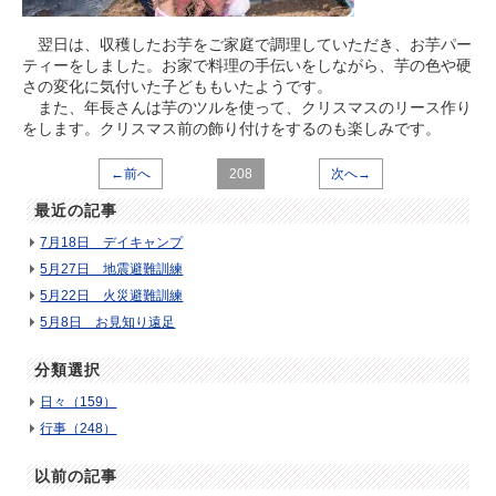
翌日は、収穫したお芋をご家庭で調理していただき、お芋パー
ティーをしました。お家で料理の手伝いをしながら、芋の色や硬
さの変化に気付いた子どももいたようです。
また、年長さんは芋のツルを使って、クリスマスのリース作り
をします。クリスマス前の飾り付けをするのも楽しみです。
←前へ
208
次へ→
最近の記事
7月18日 デイキャンプ
5月27日 地震避難訓練
5月22日 火災避難訓練
5月8日 お見知り遠足
分類選択
日々（159）
行事（248）
以前の記事