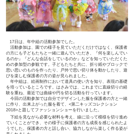
17日は、年中組の活動参加でした。
活動参加は、園での様子を見ていただくだけではなく、保護者
の方にも子どもたちと一緒に遊んでいただき、『何を楽しんでい
るのか』『どんな会話をしているのか』などを知っていただくた
めの参加型の参観です。子どもたちと共に、折り紙やブロックで
思い思いのものを作ったり、戸外で思い切り体を動かしたり、遊
びを楽しむ保護者の方の姿が見られました。
年中組は、絵画制作において道具の使い方を知り、表現の基礎
を培っているところです。はさみでは、これまでに直線切りの経
験を重ね、最近では曲線や円を切る活動を行っています。
今回の活動参加では自分でデザインした服を保護者の方と一緒
に作り、出来上がった服を着て、<第二キッズコレクション
2018>と題してファッションショーを行いました。
下絵を見ながら必要な材料を考え、線に沿って模様を切り進め
ていくことができ、その様子に保護者の方も成長を感じられたよ
うでした。保護者の方と話し合い、協力しながら楽しく作る姿が
見られました。