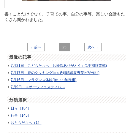
書くことだけでなく、子育ての事、自分の事等、楽しい会話もた
くさん聞かれました。
←前へ
25
次へ→
最近の記事
7月21日 こどもたちへ「お掃除ありがとう」(1学期終業式)
7月17日 夏のクッキングtime🍕(満3歳夏野菜ピザ作り)
7月16日 フラダンス体験(年中・年長組)
7月9日 スポーツフェスティバル
分類選択
日々（184）
行事（145）
おともだちへ（1）