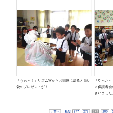
「うゎ～！」リズム室からお部屋に帰ると白い
「やった～
袋のプレゼントが！
※保護者会
さいました
←前へ
最新
277
278
279
280