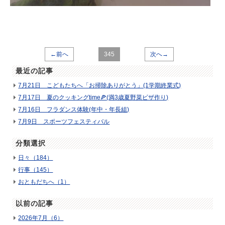
←前へ
345
次へ→
最近の記事
7月21日 こどもたちへ「お掃除ありがとう」(1学期終業式)
7月17日 夏のクッキングtime🍕(満3歳夏野菜ピザ作り)
7月16日 フラダンス体験(年中・年長組)
7月9日 スポーツフェスティバル
分類選択
日々（184）
行事（145）
おともだちへ（1）
以前の記事
2026年7月（6）