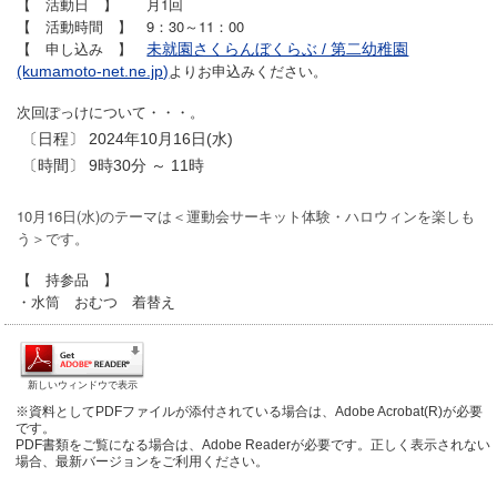
【 活動日 】 月1回
【 活動時間 】 9：30～11：00
【 申し込み 】
未就園さくらんぼくらぶ / 第二幼稚園
よりお申込みください。
(kumamoto-net.ne.jp)
次回ぽっけについて・・・。
〔日程〕 2024年10月16日(水)
〔時間〕
9時30分 ～ 11時
10月16日(水)のテーマは＜運動会サーキット体験・ハロウィンを楽しも
う＞です。
【 持参品 】
・水筒 おむつ 着替え
新しいウィンドウで表示
※資料としてPDFファイルが添付されている場合は、Adobe Acrobat(R)が必要
です。
PDF書類をご覧になる場合は、Adobe Readerが必要です。正しく表示されない
場合、最新バージョンをご利用ください。