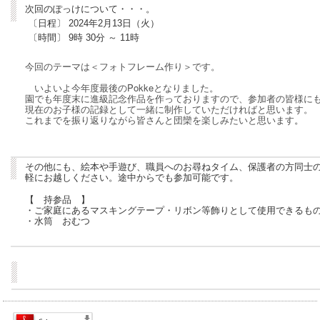
次回のぽっけについて・・・。
〔日程〕 2024年2月13日（火）
〔時間〕 9
時 30分 ～ 11時
今回のテーマは＜フォトフレーム作り
＞です。
いよいよ今年度最後のPokkeとなりました。
園でも年度末に進級記念作品を作っておりますので、参加者の皆様にもP
現在のお子様の記録として一緒に制作していただければと思います。
これまでを振り返りながら皆さんと団欒を楽しみたいと思います
。
その他にも、絵本や手遊び、職員へのお尋ねタイム、保護者の方同士
軽にお越しください。途中からでも参加可能です。
【 持参品 】
・ご家庭にあるマスキングテープ・リボン等飾りとして使用できるも
・水筒 おむつ