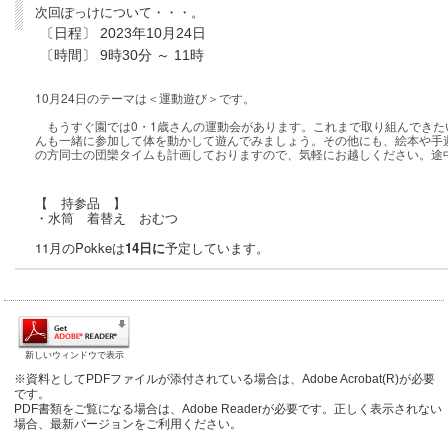
次回ぽっけについて・・・。
〔日程〕 2023年10月24日
〔時間〕
9時30分 ～ 11時
10月24日のテーマは＜運動遊び＞です。
もうすぐ園では0・1歳さんの運動会があります。これまで取り組んできたい
んも一緒に参加して体を動かして遊んでみましょう。その他にも、絵本や手
の方同士の団欒タイムも計画しておりますので、気軽にお越しください。途
【 持参品 】
・水筒 着替え おむつ
11月のPokkeは
14日に
予定しています。
新しいウィンドウで表示
※資料としてPDFファイルが添付されている場合は、Adobe Acrobat(R)が必要
です。
PDF書類をご覧になる場合は、Adobe Readerが必要です。正しく表示されない
場合、最新バージョンをご利用ください。