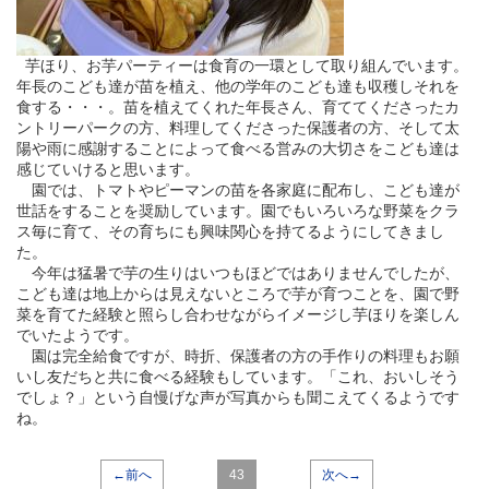
芋ほり、お芋パーティーは食育の一環として取り組んでいます。
年長のこども達が苗を植え、他の学年のこども達も収穫しそれを
食する・・・。苗を植えてくれた年長さん、育ててくださったカ
ントリーパークの方、料理してくださった保護者の方、そして太
陽や雨に感謝することによって食べる営みの大切さをこども達は
感じていけると思います。
園では、トマトやピーマンの苗を各家庭に配布し、こども達が
世話をすることを奨励しています。園でもいろいろな野菜をクラ
ス毎に育て、その育ちにも興味関心を持てるようにしてきまし
た。
今年は猛暑で芋の生りはいつもほどではありませんでしたが、
こども達は地上からは見えないところで芋が育つことを、園で野
菜を育てた経験と照らし合わせながらイメージし芋ほりを楽しん
でいたようです。
園は完全給食ですが、時折、保護者の方の手作りの料理もお願
いし友だちと共に食べる経験もしています。「これ、おいしそう
でしょ？」という自慢げな声が写真からも聞こえてくるようです
ね。
←前へ
43
次へ→