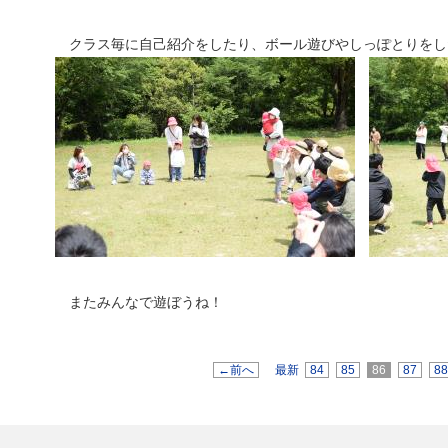
クラス毎に自己紹介をしたり、ボール遊びやしっぽとりをし
またみんなで遊ぼうね！
←前へ
最新
84
85
86
87
8