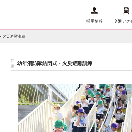
採用情報
交通アク
・火災避難訓練
幼年消防隊結団式・火災避難訓練