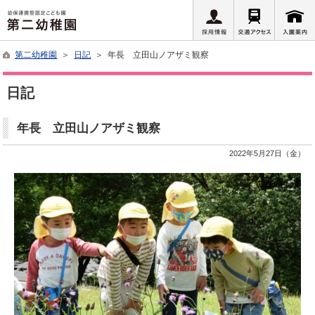
第二幼稚園
＞
日記
＞ 年長 立田山ノアザミ観察
日記
年長 立田山ノアザミ観察
2022年5月27日（金）