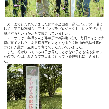
先日まで行われていました熊本市全国都市緑化フェアの一環と
して、第二幼稚園も「アサギマダラプロジェクト」にノアザミを
栽培するというかたちで協力していました。
ノアザミは、年長さんが昨年度の3学期に植え、毎日水をかけ大
切に育てました。ある程度苗が大きくなると立田山自然探検隊の
方に引き継ぎ、立田山で育てていただいていました。
まだ、花が咲いている様子は見たことがない子ども達も多かっ
たので、今回、みんなで立田山に行って花を観察しに行きまし
た。