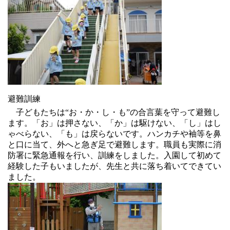
避難訓練
子どもたちは“お・か・し・も”の合言葉を守って避難し
ます。「お」は押さない、「か」は駆けない、「し」はし
ゃべらない、「も」は戻らないです。ハンカチや袖等を鼻
と口に当て、外へと急ぎ足で避難します。職員も実際に消
防署に緊急通報を行い、訓練をしました。入園して初めて
経験した子もいましたが、先生と共に落ち着いてできてい
ました。