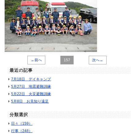
←前へ
157
次へ→
最近の記事
7月18日 デイキャンプ
5月27日 地震避難訓練
5月22日 火災避難訓練
5月8日 お見知り遠足
分類選択
日々（159）
行事（248）