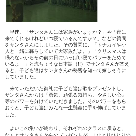
早速、「サンタさんには家族がいますか？」や「夜に
来てくれるけれどいつ寝ているんですか？」などの質問
を
サンタさんにしました。その質問に、「トナカイや小
人と一緒に暮らしていて大家族だよ。」「クリスマスは
眠れないからその前の日にいっぱい寝てパワーをためて
いるよ。」
と流ちょうな
日本語
（!!
）
でサンタさんが答え
ると、子ども達はサンタさんの秘密を知って嬉しそうに
していました。
来ていただいた御礼に子ども達は歌をプレゼントし、
サンタさんからは『勇気、頑張る気持ち、やさしい心』
等のパワーを分けていただきました。そのパワーをもら
おうと、子ども達はみんな一生懸命に手を伸ばしていま
した。
よいこの集いが終わり、それぞれのクラスに戻ると、
なんとサンタさんからのプレゼントが…！ひとりひとりの