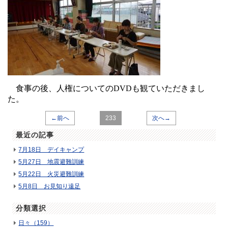
食事の後、人権についてのDVDも観ていただきまし
た。
←前へ
233
次へ→
最近の記事
7月18日 デイキャンプ
5月27日 地震避難訓練
5月22日 火災避難訓練
5月8日 お見知り遠足
分類選択
日々（159）