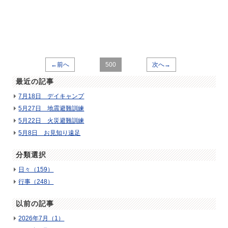
←前へ
500
次へ→
最近の記事
7月18日 デイキャンプ
5月27日 地震避難訓練
5月22日 火災避難訓練
5月8日 お見知り遠足
分類選択
日々（159）
行事（248）
以前の記事
2026年7月（1）