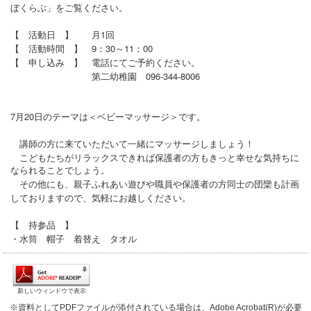
ぼくらぶ」をご覧ください。
【 活動日 】 月1回
【 活動時間 】 9：30～11：00
【 申し込み 】 電話にてご予約ください。
第二幼稚園 096-344-8006
7月20日のテーマは＜ベビーマッサージ＞です。
講師の方に来ていただいて一緒にマッサージしましょう！
こどもたちがリラックスできれば保護者の方もきっと幸せな気持ちに
なられることでしょう。
その他にも、親子ふれあい遊びや職員や保護者の方同士の団欒も計画
しておりますので、気軽にお越しください。
【 持参品 】
・水筒 帽子 着替え タオル
新しいウィンドウで表示
※資料としてPDFファイルが添付されている場合は、Adobe Acrobat(R)が必要