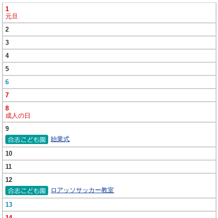
1
元旦
2
3
4
5
6
7
8
成人の日
9
始業式
10
11
12
ロアッソサッカー教室
13
14