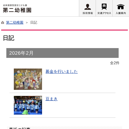
第二幼稚園
＞ 日記
日記
2026年2月
全2件
募金を行いました
豆まき