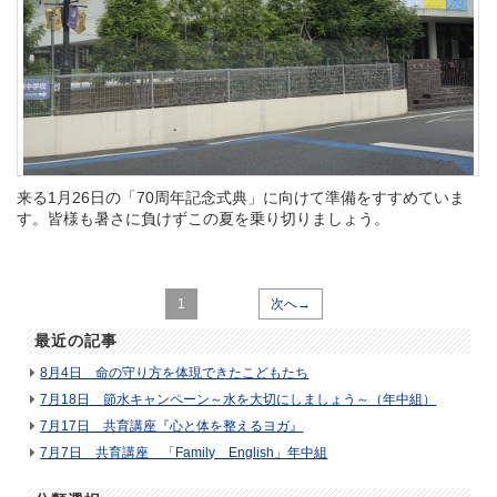
来る1月26日の「70周年記念式典」に向けて準備をすすめていま
す。皆様も暑さに負けずこの夏を乗り切りましょう。
1
次へ→
最近の記事
8月4日 命の守り方を体現できたこどもたち
7月18日 節水キャンペーン～水を大切にしましょう～（年中組）
7月17日 共育講座『心と体を整えるヨガ』
7月7日 共育講座 「Family English」年中組