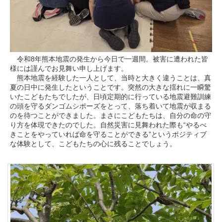
令和8年熊本地震の発生から今日で一週間。被害に遭われた皆
様には謹んでお見舞い申し上げます。
熊本地震を経験した一人として、当時と大きく違うことは、真
夏の日中に発生したということです。突然の大きな揺れに一瞬驚
いたこどもたちでしたが、日頃定期的に行っている地震避難訓練
の頭を守るダンゴムシポーズをとって、落ち着いて地震が収まる
のを待つことができました。まさにこどもたちは、自分の命の守
り方を体現できたのでした。自然災害に見舞われた際も“やるべ
きことをやっていれば命を守ることができる”というポジティブ
な体験として、こどもたちの心に残ることでしょう。