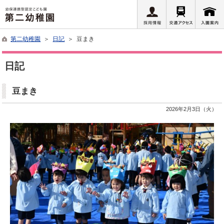
第二幼稚園
＞
日記
＞ 豆まき
日記
豆まき
2026年2月3日（火）