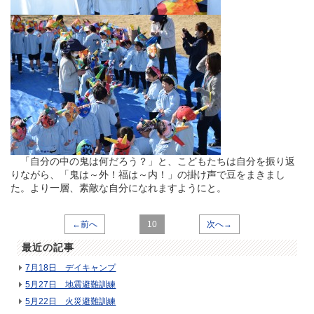
「自分の中の鬼は何だろう？」と、こどもたちは自分を振り返
りながら、「鬼は～外！福は～内！」の掛け声で豆をまきまし
た。
より一層、素敵な自分になれますようにと。
←前へ
10
次へ→
最近の記事
7月18日 デイキャンプ
5月27日 地震避難訓練
5月22日 火災避難訓練