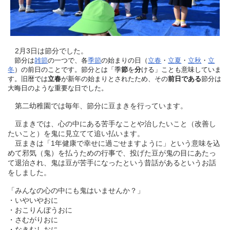
2月3日は節分でした。
節分
は
雑節
の一つで、各
季節
の始まりの日（
立春
・
立夏
・
立秋
・
立
冬
）の前日のことです
。節分とは「季
節
を
分
ける」ことも意味していま
す。旧暦では
立春
が新年の始まりとされたため、その
前日である
節分は
大晦日のような重要な日でした。
第二幼稚園では毎年、節分に豆まきを行っています。
豆まきで
は、心の中にある苦手なことや治したいこと（改善し
たいこと）を鬼に見立てて追い払います。
豆まきは「1年健康で幸せに過ごせますように」という意味を込
めて邪気（鬼）を払うための行事で、
投げた豆が鬼の目にあたっ
て退治され、鬼は豆が苦手になったという昔話があるというお話
をしました。
「みんなの心の中にも鬼はいませんか？」
・いやいやおに
・おこりんぼうおに
・さむがりおに
・なきむしおに