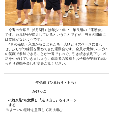
今週の金曜日（6月5日）は年少・年中・年長組の『運動会』
です。台風6号が接近しているということですが、当日の開催に
は支障がないようです。
4月の進級・入園からこどもたち一人ひとりのペースに合わ
せ、少しずつ練習を重ねてきた運動会です。全員が元気いっぱい
の笑顔で参加できることが一番ですので、引き続き規則正しい生
活を心がけていきましょう。保護者の皆様もお子様が笑顔で思い
っきり運動を楽しむ姿をご覧ください。
年少組（ひまわり・もも）
かけっこ
●“効き足”を意識し『走り出し』を
イメージ
する
※よーいの意味を意識して取り組む