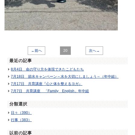
←前へ
20
次へ→
最近の記事
8月4日 命の守り方を体現できたこどもたち
7月18日 節水キャンペーン～水を大切にしましょう～（年中組）
7月17日 共育講座『心と体を整えるヨガ』
7月7日 共育講座 「Family English」年中組
分類選択
日々（390）
行事（383）
以前の記事