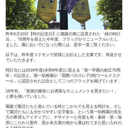
昨年6月10日【時の記念日】に園庭の東に設置された「緑の時計
台」。70周年を迎えた今年度、フラッグがリニューアルいたし
ました。園においでになった際には、是非一度ご覧ください。
以下は、昨年度コドモンで皆様にお伝えした文書です、再送させ
ていただきます。
時計台には2026年度(令和8年度)に迎える「第一学園の創立70周
年」の記念と、第一幼稚園が「国際バカロレア(IB)ワールドスク
ール」に認定された記念として二つのフラッグを掲げています。
10年前、「新築の園舎にお洒落なモニュメントを置きたい！」
と夢を描いていました。
園庭で園児たちと遊んでいる時どこからでも見える時計を、そし
て園児たちにも分かりやすい文字盤を、という第一幼稚園の先生
方の希望もアイディアに、デザイナーと何度も色・素材・形・場
所にこだわり製作、遥か名古屋の地から運ばれてきた思い入れの
ある時計台です。