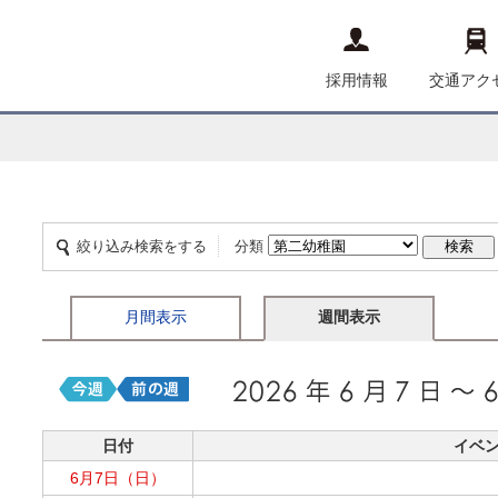
採用情報
交通アク
絞り込み検索をする
分類
月間表示
週間表示
日付
イベ
6月7日（日）