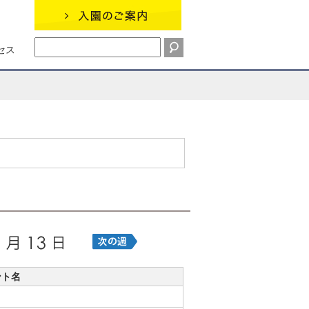
セス
ント名