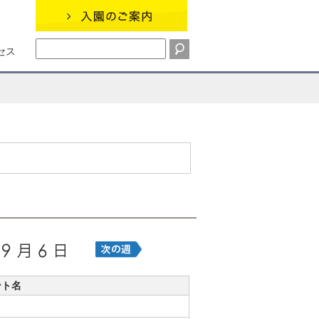
セス
ント名