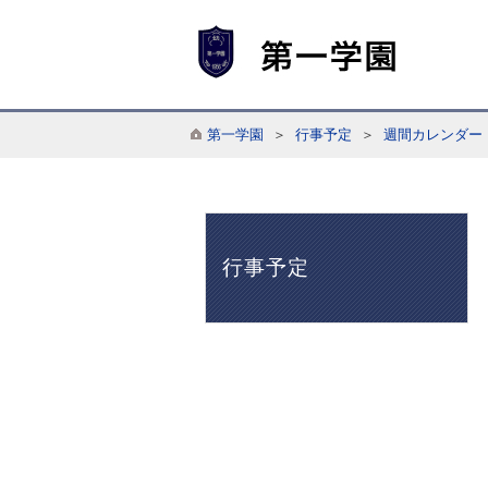
第一学園
＞
行事予定
＞
週間カレンダー
行事予定