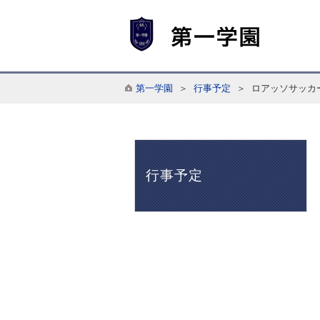
第一学園
＞
行事予定
＞ ロアッソサッカ
行事予定