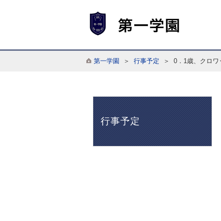
第一学園
＞
行事予定
＞ 0．1歳、クロ
行事予定