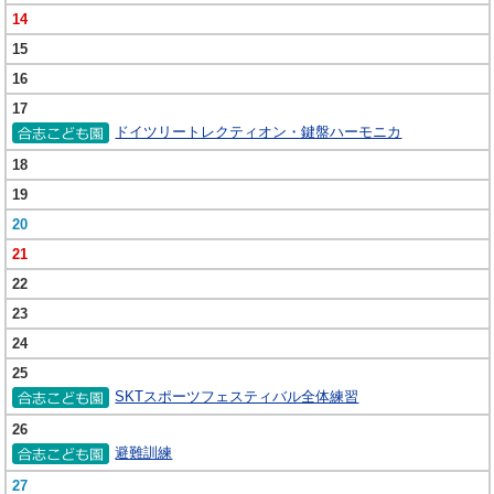
14
15
16
17
ドイツリートレクティオン・鍵盤ハーモニカ
18
19
20
21
22
23
24
25
SKTスポーツフェスティバル全体練習
26
避難訓練
27