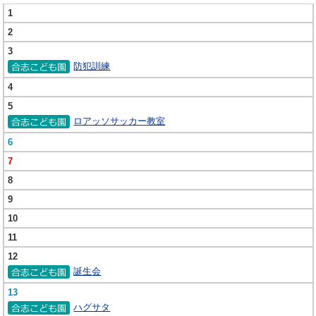
1
2
3
防犯訓練
4
5
ロアッソサッカー教室
6
7
8
9
10
11
12
誕生会
13
ハグサタ