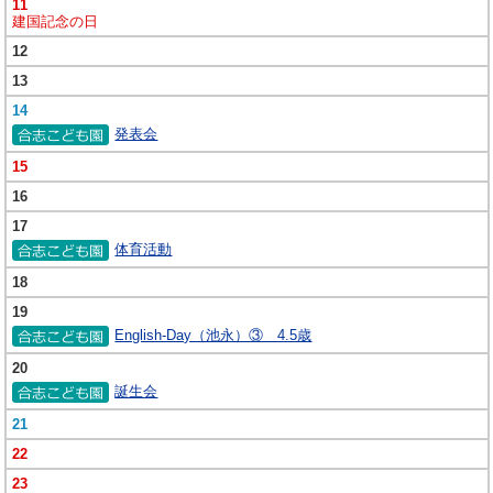
11
建国記念の日
12
13
14
発表会
15
16
17
体育活動
18
19
English-Day（池永）③ 4.5歳
20
誕生会
21
22
23