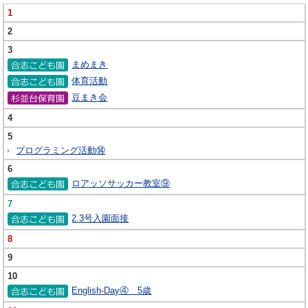
1
2
3
まめまき
体育活動
豆まき会
4
5
プログラミング活動⑭
6
ロアッソサッカー教室⑨
7
2.3号入園面接
8
9
10
English-Day④ 5歳