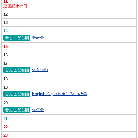
11
建国記念の日
12
13
14
発表会
15
16
17
体育活動
18
19
English-Day（池永）③ 4.5歳
20
誕生会
21
22
23