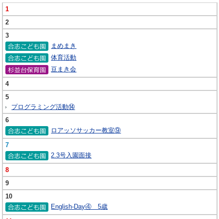
1
2
3
まめまき
体育活動
豆まき会
4
5
プログラミング活動⑭
6
ロアッソサッカー教室⑨
7
2.3号入園面接
8
9
10
English-Day④ 5歳