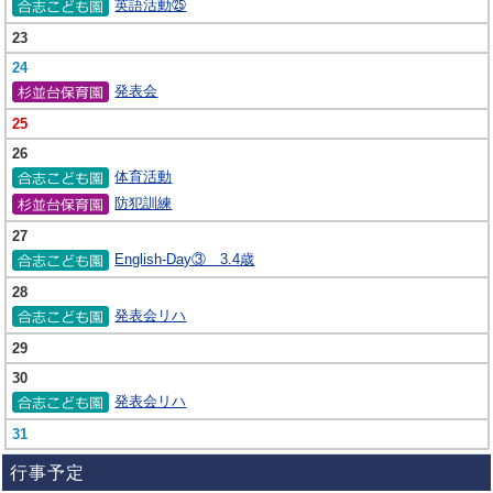
英語活動㉕
23
24
発表会
25
26
体育活動
防犯訓練
27
English-Day③ 3.4歳
28
発表会リハ
29
30
発表会リハ
31
行事予定