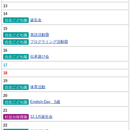
13
14
誕生会
15
英語活動㉔
プログラミング活動⑬
16
伝承遊び会
17
18
19
体育活動
20
English-Day 5歳
21
12.1月誕生会
22