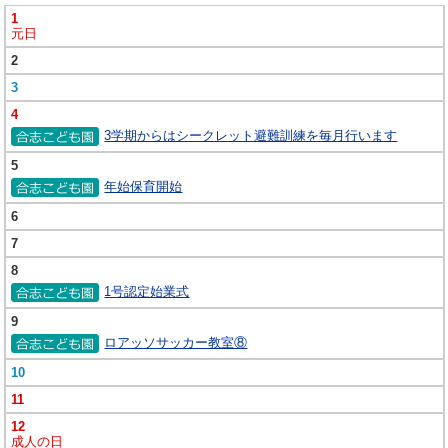
1
元日
2
3
4
3学期からはシークレット避難訓練を毎月行います
5
年始保育開始
6
7
8
1号認定始業式
9
ロアッソサッカー教室⑧
10
11
12
成人の日