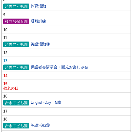
体育活動
9
避難訓練
10
11
英語活動⑪
12
13
保護者会講演会・園児お楽しみ会
14
15
敬老の日
16
English-Day 5歳
17
18
英語活動⑫