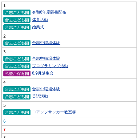
1
令和8年度願書配布
体育活動
始業式
2
合志中職場体験
3
合志中職場体験
プログラミング活動
8.9月誕生会
4
合志中職場体験
英語活動
5
ロアッソサッカー教室④
6
7
8