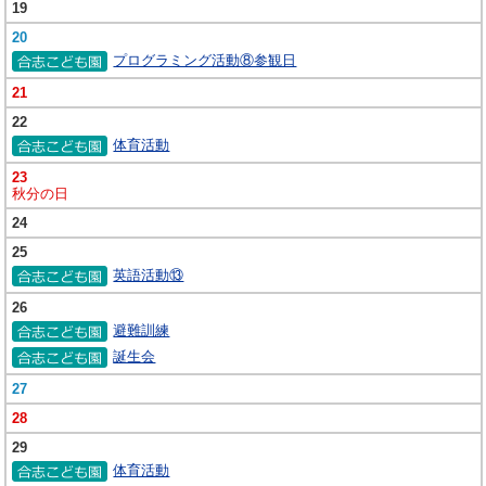
19
20
プログラミング活動⑧参観日
21
22
体育活動
23
秋分の日
24
25
英語活動⑬
26
避難訓練
誕生会
27
28
29
体育活動