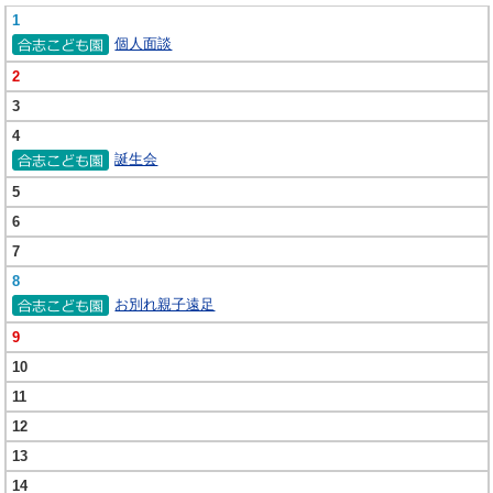
1
個人面談
2
3
4
誕生会
5
6
7
8
お別れ親子遠足
9
10
11
12
13
14