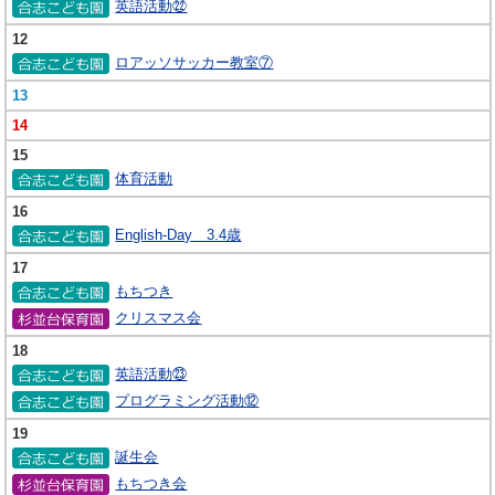
英語活動㉒
12
ロアッソサッカー教室⑦
13
14
15
体育活動
16
English-Day 3.4歳
17
もちつき
クリスマス会
18
英語活動㉓
プログラミング活動⑫
19
誕生会
もちつき会