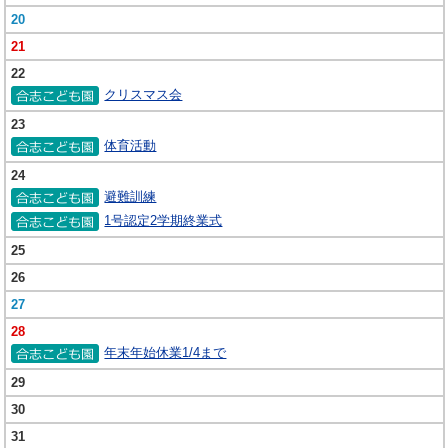
20
21
22
クリスマス会
23
体育活動
24
避難訓練
1号認定2学期終業式
25
26
27
28
年末年始休業1/4まで
29
30
31