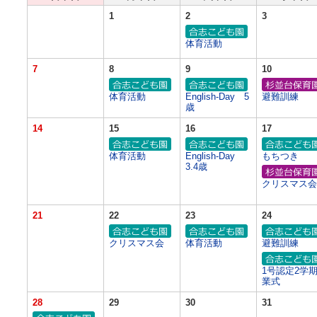
1
2
3
体育活動
7
8
9
10
体育活動
English-Day 5
避難訓練
歳
14
15
16
17
体育活動
English-Day
もちつき
3.4歳
クリスマス会
21
22
23
24
クリスマス会
体育活動
避難訓練
1号認定2学
業式
28
29
30
31