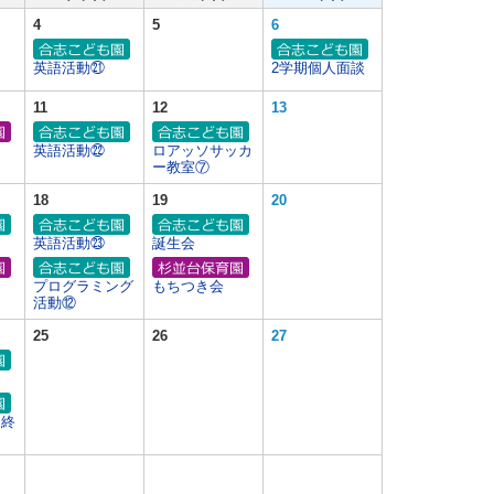
4
5
6
英語活動㉑
2学期個人面談
11
12
13
英語活動㉒
ロアッソサッカ
ー教室⑦
18
19
20
英語活動㉓
誕生会
プログラミング
もちつき会
活動⑫
25
26
27
期終