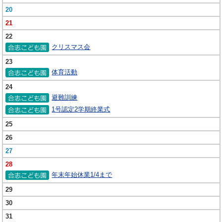
20
21
22
クリスマス会
23
体育活動
24
避難訓練
1号認定2学期終業式
25
26
27
28
年末年始休業1/4まで
29
30
31