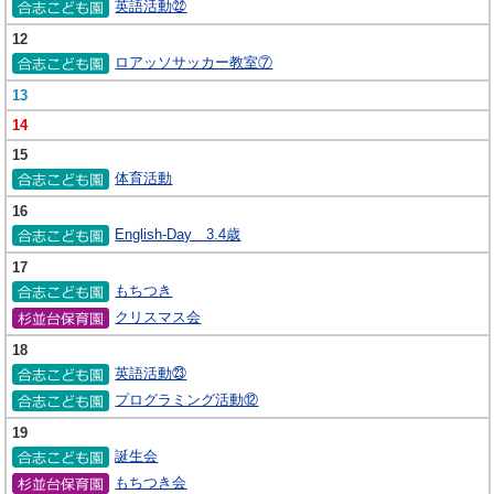
英語活動㉒
12
ロアッソサッカー教室⑦
13
14
15
体育活動
16
English-Day 3.4歳
17
もちつき
クリスマス会
18
英語活動㉓
プログラミング活動⑫
19
誕生会
もちつき会